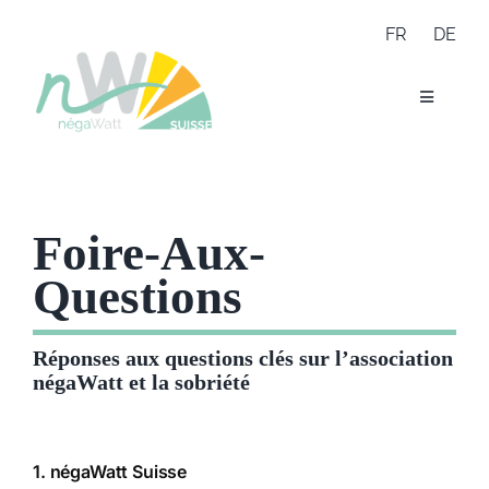
Skip
FR
DE
to
content
Navigatio
à
Réseau
bascule
Expertise
Portfolio
Scénario
à propos
Foire-Aux-
FAQ
Questions
Réponses aux questions clés sur l’association
négaWatt et la sobriété
1. négaWatt Suisse