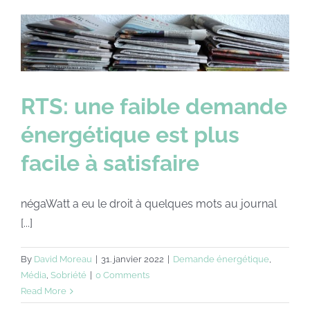
RTS: une faible demande
énergétique est plus
facile à satisfaire
négaWatt a eu le droit à quelques mots au journal
[...]
By
David Moreau
|
31. janvier 2022
|
Demande énergétique
,
Média
,
Sobriété
|
0 Comments
Read More