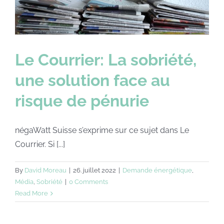
n
Le Courrier: La sobriété,
une solution face au
risque de pénurie
négaWatt Suisse s’exprime sur ce sujet dans Le
Courrier. Si [...]
By
David Moreau
|
26. juillet 2022
|
Demande énergétique
,
Média
,
Sobriété
|
0 Comments
Read More