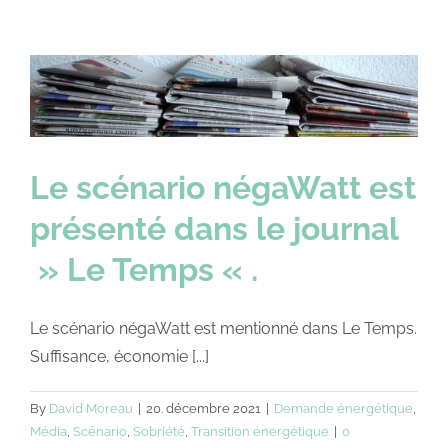
Le scénario négaWatt est
présenté dans le journal
» Le Temps « .
Le scénario négaWatt est mentionné dans Le Temps.
Suffisance, économie [...]
By
David Moreau
|
20. décembre 2021
|
Demande énergétique
,
Média
,
Scénario
,
Sobriété
,
Transition énergétique
|
0